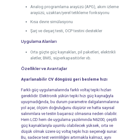
Analog programlama arayüzü (APG), akım izleme
arayüzü, uzaktan/yerel tetikleme fonksiyonu
Kısa devre simülasyonu
Şarj ve deşarj testi, OCP testini destekler
Uygulama Alanları
Orta güçte güç kaynakları, pil paketleri, elektrikli
aletler, BMS, süperkapasitörler vb.
Özellikler ve Avantajlar
Ayarlanabilir CV döngüsü geri besleme hızı
Farklı güç uygulamalarında farklı voltaj tepki hızları
gereklidir. Elektronik yükün tepki hızı güç kaynağıyla
uyuşmadığında, bu durum parametre dalgalanmalarına
yol açar, ölçüm doğruluğunu düşürür ve hatta sayısal
salınımlara ve testin başarısız olmasına neden olabilir.
Hem LCD hem de uygulama yazılımında N6200, çeşitli
güç kaynaklarıyla uyumlu olabilecek yüksek, orta ve
düşük olmak üzere üç voltaj tepki hızı seçeneği sunar.
Bu, sadece test verimliliğini artırmakla kalmaz, aynı