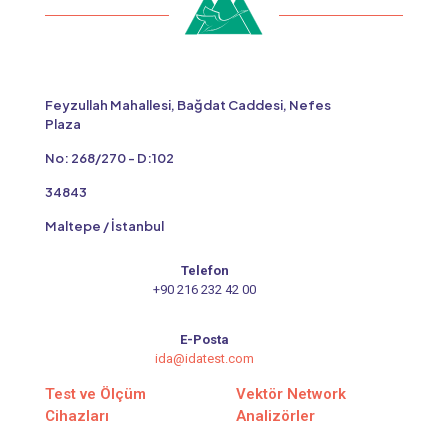
Feyzullah Mahallesi, Bağdat Caddesi, Nefes
Plaza
No: 268/270 - D:102
34843
Maltepe / İstanbul
Telefon
+90 216 232 42 00
E-Posta
ida@idatest.com
Test ve Ölçüm
Vektör Network
Cihazları
Analizörler