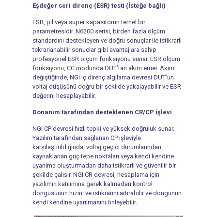
Eşdeğer seri direnç (ESR) testi (İsteğe bağlı)
ESR, pil veya süper kapasitörün temel bir
parametresidir. N6200 serisi, birden fazla ölçüm
standardını destekleyen ve doğru sonuçlar ile istikrarlı
tekrarlanabilir sonuçlar gibi avantajlara sahip
profesyonel ESR ölçüm fonksiyonu sunar. ESR ölçüm
fonksiyonu, CC modunda DUT’tan akım emer. Akım
değiştiğinde, NGI iç direnç algılama devresi DUT’un
voltaj düşüşünü doğru bir şekilde yakalayabilir ve ESR
değerini hesaplayabilir.
Donanım tarafından desteklenen CR/CP işlevi
NGI CP devresi hızlı tepki ve yüksek doğruluk sunar.
Yazılım tarafından sağlanan CP işleviyle
karşılaştırıldığında, voltaj geçici durumlarından
kaynaklanan güç tepe noktaları veya kendi kendine
uyarılma oluşturmadan daha istikrarlı ve güvenilir bir
şekilde çalışır. NGI CR devresi, hesaplama için
yazılımın katılımına gerek kalmadan kontrol
döngüsünün hızını ve istikrarını artırabilir ve döngünün
kendi kendine uyarılmasını önleyebilir.