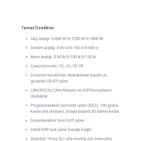
Temel Özellikler
Güç aralığı: 0-600 W/0-1200 W/0-1800 W
Gerilim aralığı: 0-60 V/0-150 V/0-600 V
Akım aralığı: 0-50 A/0-100 A/0-150 A
Çalışma modu: CC, CV, CP, CR
Donanım tarafından desteklenen kararlı ve
güvenilir CR/CP işlevi
LAN/RS232/CAN iletişimi ve SCPI komutlarını
destekler
Programlanabilir sıra testi işlevi (SEQ), 100 gruba
kadar sıra dosyası, dosya başına 50 adıma kadar
Düzenlenebilir Von/Voff işlevi
Dahili ESR test işlevi (İsteğe bağlı)
Standart 19 inç 2U, rafa montaj için mevcuttur