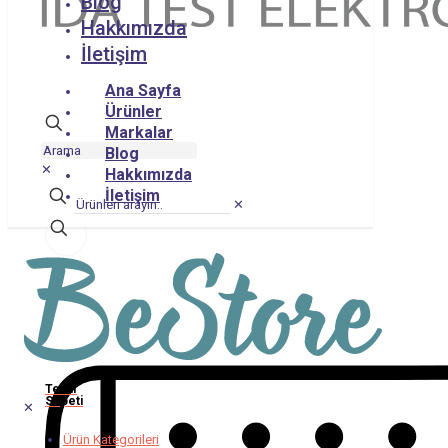
Blog
Hakkımızda
İletişim
Ana Sayfa
Ürünler
Markalar
Blog
✕
Hakkımızda
İletişim
✕
Teklif
Sepeti
✕
Ürün Kategorileri