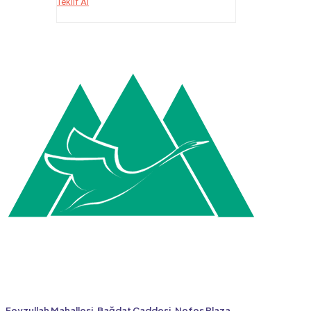
Teklif Al
Feyzullah Mahallesi, Bağdat Caddesi, Nefes Plaza