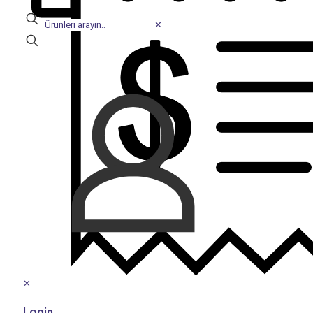
✕
✕
Login