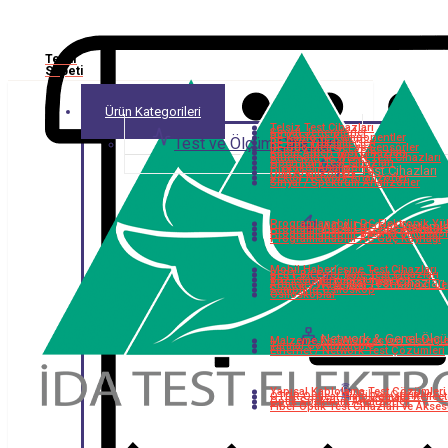
Teklif
Sepeti
Ürün Kategorileri
Telsiz Test Cihazları
Sinyal Jeneratörler
RF Kablo ve Komponentler
Test ve Ölçüm Cihazları
RF Güç Yükselteçleri
RF Güç Metreler ve Sensörler
Kablo Anten Test Cihazları
Bluetooth ve WLAN Test Cihazları
Open Ran Test Cihazları
Protokol Analizörler
RF Test Cihazları
PIM Analizörleri
Vektör Network Analizörler
Sinyal / Spektrum Analizörler
Programlanabilir DC Elektronik Yü
AC & DC Güç Sistemle
Programlanabilir DC Güç Kaynağı
Programlanabilir Batarya Simülatö
Programlanabilir AC Güç Kaynağı
Mobil Haberleşme Test Cihazları
BERT Bit Error Rate Test Cihazları
Baz İstasyonu Simülatörleri
Dijital Test Cihazları
Arbitrary Waveform / Fonksiyon Jen
Sampling Osiloskop
Osiloskoplar
Network & Genel Ölç
Malzeme Karakterizasyon Sistemle
Termal Görüntüleme
Ethernet / Network Test Çözümleri
Yapısal Kablolama Test Çözümleri
Fiber Optik
OTDR Optical Time Domain Reflec
Optik Spektrum Analizörler
Fiber Optik Test Cihazları ve Akses