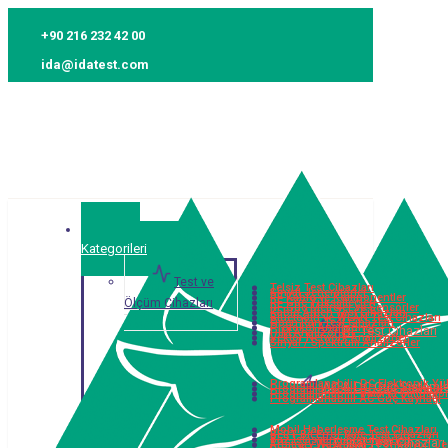
+90 216 232 42 00
ida@idatest.com
Ürün
Kategorileri
Test ve
Telsiz Test Cihazları
Sinyal Jeneratörler
RF Kablo ve Komponentler
Ölçüm Cihazları
RF Güç Yükselteçleri
RF Güç Metreler ve Sensörler
Kablo Anten Test Cihazları
Bluetooth ve WLAN Test Cihazları
Open Ran Test Cihazları
Protokol Analizörler
RF Test Cihazları
PIM Analizörleri
Vektör Network Analizörler
Sinyal / Spektrum Analizörler
Programlanabilir DC Elektronik Yü
AC & DC Güç Sistemle
Programlanabilir DC Güç Kaynağı
Programlanabilir Batarya Simülatö
Programlanabilir AC Güç Kaynağı
Mobil Haberleşme Test Cihazları
BERT Bit Error Rate Test Cihazları
Baz İstasyonu Simülatörleri
Dijital Test Cihazları
Arbitrary Waveform / Fonksiyon Jen