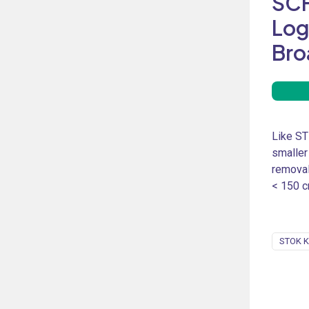
SC
Log
Bro
Like ST
smaller
removal
< 150 
STOK K