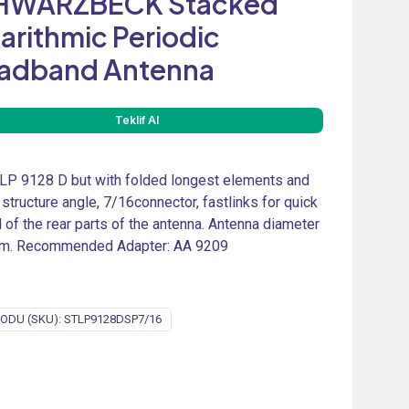
HWARZBECK Stacked
arithmic Periodic
adband Antenna
Teklif Al
LP 9128 D but with folded longest elements and
 structure angle, 7/16connector, fastlinks for quick
 of the rear parts of the antenna. Antenna diameter
cm. Recommended Adapter: AA 9209
ODU (SKU):
STLP9128DSP7/16