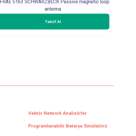
FRAE 5163 SCHWARZBECK Passive magnetic loop
antenna
Teklif Al
Vektör Network Analizörler
Programlanabilir Batarya Simülatörü