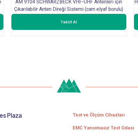
e
AM 9104 SCHWARZBECK VHF-UHF Antenleri için
H
Çıkarılabilir Anten Direği Sistemi (cam elyaf borulu)
Teklif Al
es Plaza
Test ve Ölçüm Cihazları
EMC Yansımasız Test Odası