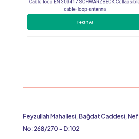
Cable loop EN 303417 SCHWARZBECK Collapsibl
cable-loop-antenna
Teklif Al
Feyzullah Mahallesi, Bağdat Caddesi, Nef
No: 268/270 - D:102