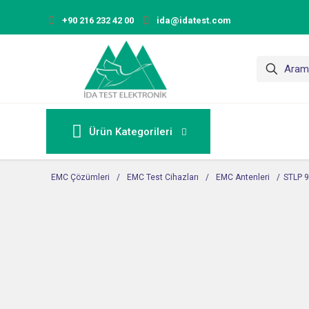
+90 216 232 42 00
ida@idatest.com
Ürün Kategorileri
EMC Çözümleri
/
EMC Test Cihazları
/
EMC Antenleri
/
STLP 