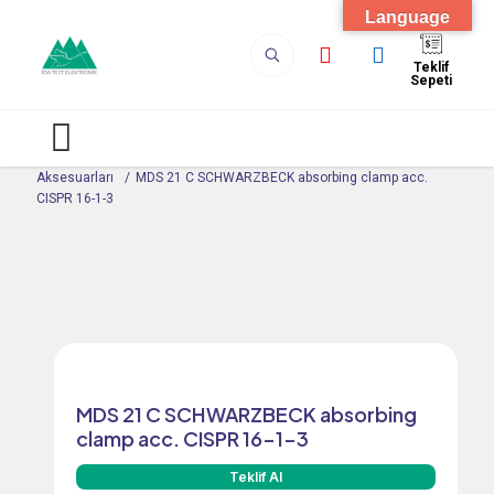
Language
Teklif
Sepeti
EMC Çözümleri
/
EMC Test Cihazları
/
EMC Oda
Aksesuarları
/
MDS 21 C SCHWARZBECK absorbing clamp acc.
CISPR 16-1-3
MDS 21 C SCHWARZBECK absorbing
clamp acc. CISPR 16-1-3
Teklif Al