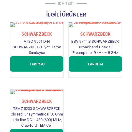
IDA TEST
İLGILI ÜRÜNLER
SCHWARZBECK
SCHWARZBECK
VTSD 9561 D-N
BBV 9744 B SCHWARZBECK
SCHWARZBECK Diyot Darbe
Broadband Coaxial
Sınırlayıcı
Preamplifier 9 kHz – 8 GHz
Teklif Al
Teklif Al
SCHWARZBECK
TEMZ 5233 SCHWARZBECK
Closed, unsymmetrical 50 Ohm
strip line DC – 420 (600) MHz,
Crawford TEM Cell