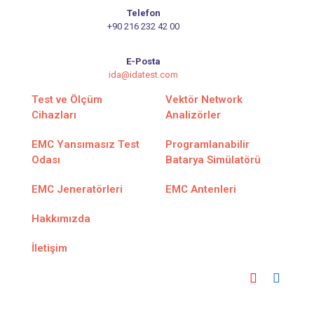
Telefon
+90 216 232 42 00
E-Posta
ida@idatest.com
Test ve Ölçüm
Vektör Network
Cihazları
Analizörler
EMC Yansımasız Test
Programlanabilir
Odası
Batarya Simülatörü
EMC Jeneratörleri
EMC Antenleri
Hakkımızda
İletişim