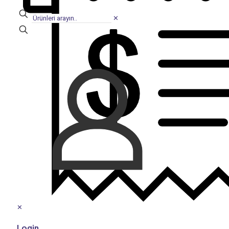
✕
✕
Login