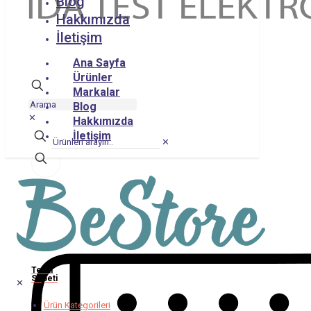
Blog
Hakkımızda
İletişim
Ana Sayfa
Ürünler
Markalar
Blog
✕
Hakkımızda
İletişim
✕
Teklif
Sepeti
✕
Ürün Kategorileri