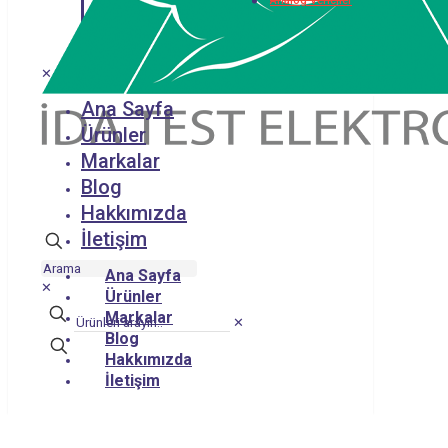
Analog Vericiler
✕
Ana Sayfa
Ürünler
Markalar
Blog
Hakkımızda
İletişim
Ana Sayfa
✕
Ürünler
Markalar
✕
Blog
Hakkımızda
İletişim