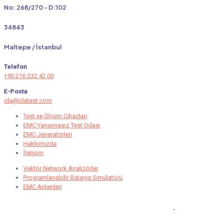
No: 268/270 - D:102
34843
Maltepe / İstanbul
Telefon
+90 216 232 42 00
E-Posta
ida@idatest.com
Test ve Ölçüm Cihazları
EMC Yansımasız Test Odası
EMC Jeneratörleri
Hakkımızda
İletişim
Vektör Network Analizörler
Programlanabilir Batarya Simülatörü
EMC Antenleri