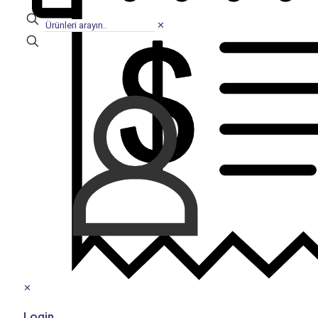
✕
✕
Login