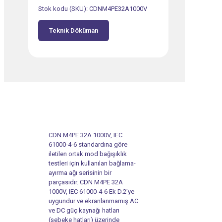
Stok kodu (SKU):
CDNM4PE32A1000V
Teknik Döküman
CDN M4PE 32A 1000V, IEC
61000-4-6 standardına göre
iletilen ortak mod bağışıklık
testleri için kullanılan bağlama-
ayırma ağı serisinin bir
parçasıdır. CDN M4PE 32A
1000V, IEC 61000-4-6 Ek D.2’ye
uygundur ve ekranlanmamış AC
ve DC güç kaynağı hatları
(şebeke hatları) üzerinde