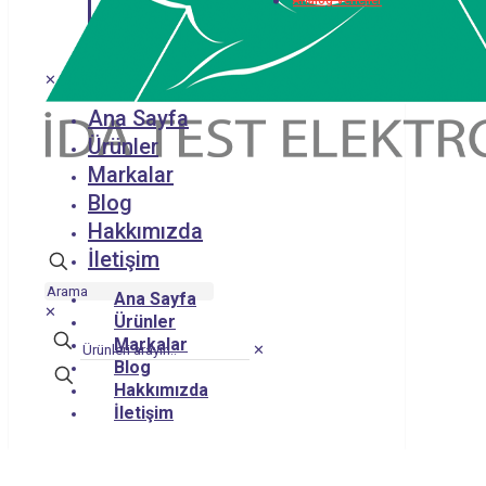
Analog Vericiler
✕
Ana Sayfa
Ürünler
Markalar
Blog
Hakkımızda
İletişim
Ana Sayfa
✕
Ürünler
Markalar
✕
Blog
Hakkımızda
İletişim