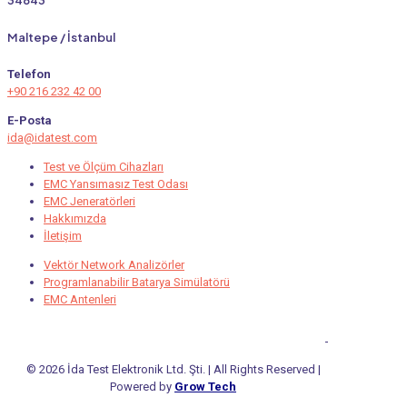
Maltepe / İstanbul
Telefon
+90 216 232 42 00
E-Posta
ida@idatest.com
Test ve Ölçüm Cihazları
EMC Yansımasız Test Odası
EMC Jeneratörleri
Hakkımızda
İletişim
Vektör Network Analizörler
Programlanabilir Batarya Simülatörü
EMC Antenleri
© 2026 İda Test Elektronik Ltd. Şti. | All Rights Reserved |
Powered by
Grow Tech