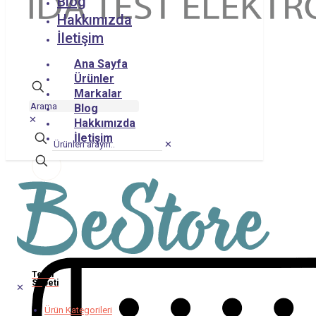
Blog
Hakkımızda
İletişim
Ana Sayfa
Ürünler
Markalar
Blog
✕
Hakkımızda
İletişim
✕
Teklif
Sepeti
✕
Ürün Kategorileri