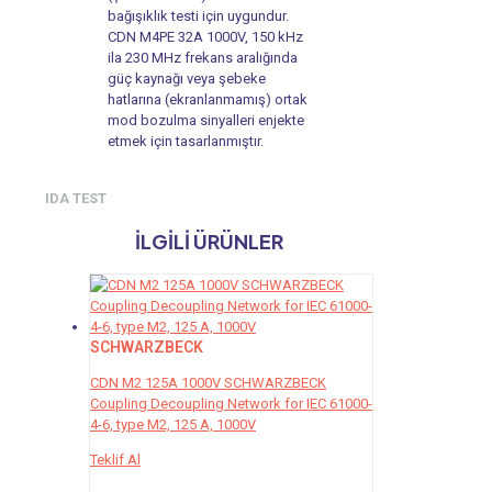
bağışıklık testi için uygundur.
CDN M4PE 32A 1000V, 150 kHz
ila 230 MHz frekans aralığında
güç kaynağı veya şebeke
hatlarına (ekranlanmamış) ortak
mod bozulma sinyalleri enjekte
etmek için tasarlanmıştır.
IDA TEST
İLGILI ÜRÜNLER
SCHWARZBECK
CDN M2 125A 1000V SCHWARZBECK
Coupling Decoupling Network for IEC 61000-
4-6, type M2, 125 A, 1000V
Teklif Al